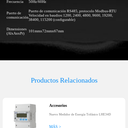
Frecuencia
50Hz/60Hz
Puerto de comunicación RS485, protocolo Modbus-RTU
Puerto de
Velocidad en baudios:1200, 2400, 4800, 9600, 19200,
comunicación
38400, 115200 (configurable)
Dimensiones
101mmx72mmx67mm
(AlxAnxPr)
Productos Relacionados
Accesorios
Nuevo Medidor de Energía Trifásico LHE34D
MÁS >