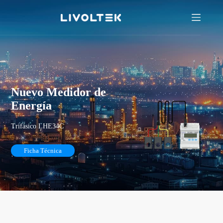
Nuevo Medidor de
Energía
Trifásico LHE34C
Ficha Técnica