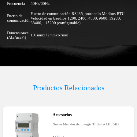
Frecuencia
50Hz/60Hz
Puerto de comunicación RS485, protocolo Modbus-RTU
Puerto de
Velocidad en baudios:1200, 2400, 4800, 9600, 19200,
comunicación
38400, 115200 (configurable)
Dimensiones
101mmx72mmx67mm
(AlxAnxPr)
Productos Relacionados
Accesorios
Nuevo Medidor de Energía Trifásico LHE34D