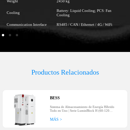
Weight
2450 kg
Battery: Liquid Cooling; PCS: Fan
Cooling
Cooling
Communication Interface
RS485 / CAN / Ethernet / 4G / WiFi
Productos Relacionados
BESS
Sistema de Almacenamiento de Energía Híbrido
Todo en Uno | Serie LuminBlock H (60-120
kWh)
MÁS >