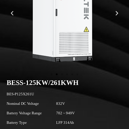
BESS-125KW/261KWH
BES-P125X261U
P
Nominal DC Voltage
832V
Ma
Battery Voltage Range
702 ~ 949V
Ba
Battery Type
LFP 314Ah
Ma