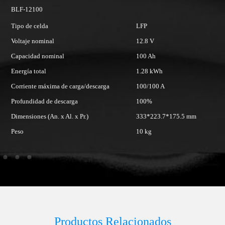
BLF-12200
LFP
Tipo de celda
LFP
12.8 V
Voltaje nominal
12.8
100 Ah
Capacidad nominal
200
1.28 kWh
Energía total
2.5
100/100 A
Corriente máxima de carga/descarga
100
100%
Profundidad de descarga
100
333*223.7*175.5 mm
Dimensiones (An. x Al. x Pr.)
521
10 kg
Peso
20 
Productos Relacionados