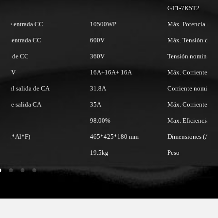
GT1-7K5T2
Máx. Potencia de entrada CC
11250WP
Máx. Tensión de entrada CC
600V
Tensión nominal de CC
360V
Máx. Corriente FV
16A+16A+ 16A
Corriente nominal salida de CA
34.1A
Máx. Corriente de salida CA
34.1A
Max. Eficiencia
98.00%
Dimensiones (An*Al*F)
465*425*180 mm
Peso
19.5kg