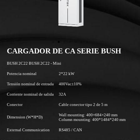
CARGADOR DE CA SERIE BUSH
BUSH 2C22 BUSH 2C22 - Mini
B
Potencia nominal
2*22 kW
Po
Tensión nominal de entrada
400Vac±10%
Te
Corriente nominal de salida
32A
Co
Conector
Cable conector tipo 2 de 5 m
Co
Wall mounting: 400×684×240 mm
Dimension (W*H*D)
Di
Column mounting: 400*1484*240 mm
External Communication
RS485 / CAN
Co