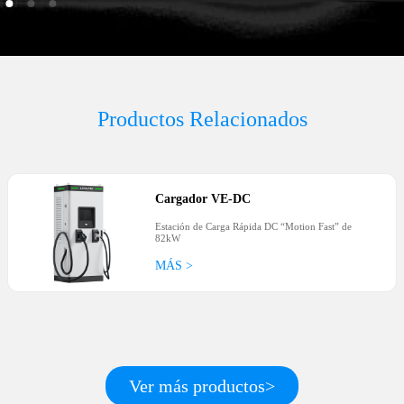
Productos Relacionados
Cargador VE
-
DC
Estación de Carga Rápida DC “Motion Fast” de
82kW
MÁS >
Ver más productos>