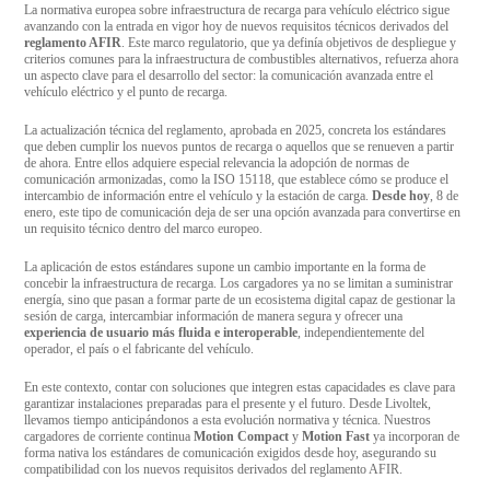
La normativa europea sobre infraestructura de recarga para vehículo eléctrico sigue
avanzando con la entrada en vigor hoy de nuevos requisitos técnicos derivados del
reglamento AFIR
. Este marco regulatorio, que ya definía objetivos de despliegue y
criterios comunes para la infraestructura de combustibles alternativos, refuerza ahora
un aspecto clave para el desarrollo del sector: la comunicación avanzada entre el
vehículo eléctrico y el punto de recarga.
La actualización técnica del reglamento, aprobada en 2025, concreta los estándares
que deben cumplir los nuevos puntos de recarga o aquellos que se renueven a partir
de ahora. Entre ellos adquiere especial relevancia la adopción de normas de
comunicación armonizadas, como la ISO 15118, que establece cómo se produce el
intercambio de información entre el vehículo y la estación de carga.
Desde hoy
, 8 de
enero, este tipo de comunicación deja de ser una opción avanzada para convertirse en
un requisito técnico dentro del marco europeo.
La aplicación de estos estándares supone un cambio importante en la forma de
concebir la infraestructura de recarga. Los cargadores ya no se limitan a suministrar
energía, sino que pasan a formar parte de un ecosistema digital capaz de gestionar la
sesión de carga, intercambiar información de manera segura y ofrecer una
experiencia de usuario más fluida e interoperable
, independientemente del
operador, el país o el fabricante del vehículo.
En este contexto, contar con soluciones que integren estas capacidades es clave para
garantizar instalaciones preparadas para el presente y el futuro. Desde Livoltek,
llevamos tiempo anticipándonos a esta evolución normativa y técnica. Nuestros
cargadores de corriente continua
Motion Compact
y
Motion Fast
ya incorporan de
forma nativa los estándares de comunicación exigidos desde hoy, asegurando su
compatibilidad con los nuevos requisitos derivados del reglamento AFIR.