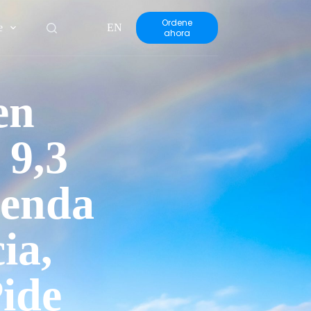
Ordene
e
EN
ahora
en
 9,3
Senda
ia,
ide