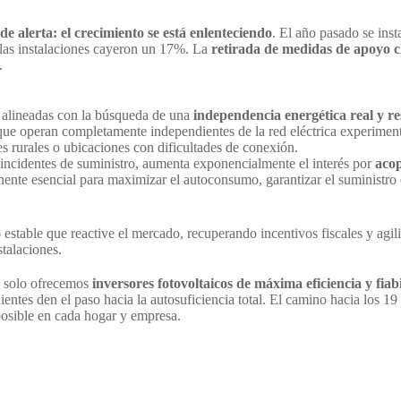
de alerta: el crecimiento se está enlenteciendo
. El año pasado se in
 las instalaciones cayeron un 17%. La
retirada de medidas de apoyo c
.
s alineadas con la búsqueda de una
independencia energética real y res
que operan completamente independientes de la red eléctrica experimen
s rurales o ubicaciones con dificultades de conexión.
 incidentes de suministro, aumenta exponencialmente el interés por
acop
te esencial para maximizar el autoconsumo, garantizar el suministro e
table que reactive el mercado, recuperando incentivos fiscales y agil
stalaciones.
no solo ofrecemos
inversores fotovoltaicos de máxima eficiencia y fiab
entes den el paso hacia la autosuficiencia total. El camino hacia los 19
posible en cada hogar y empresa.