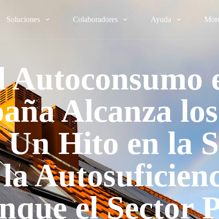
Soluciones
Colaboradores
Ayuda
Mor
l Autoconsumo 
aña Alcanza los
Un Hito en la 
 la Autosuficienc
nque el Sector P