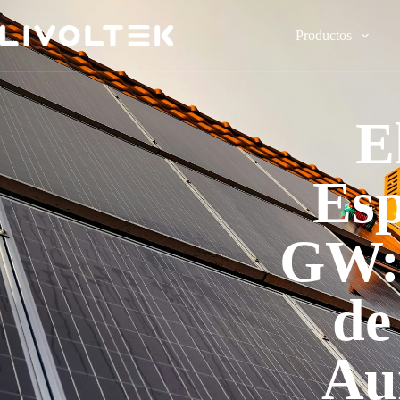
Productos
E
Esp
GW: 
de
Au