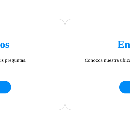
os
En
us preguntas.
Conozca nuestra ubic