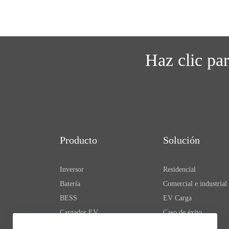
Haz clic pa
Producto
Solución
Inversor
Residencial
Batería
Comercial e industrial
BESS
EV Carga
Cargador EV
Caso de éxito
Propulsión eléctrica